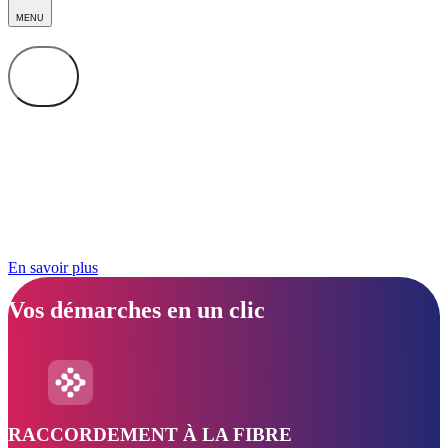
MENU
Protéger et connecter
La Réunion
La Réunion Connectée est un établissement public de la Région
Réunion engagé au service de la transformation numérique du
territoire. Issue de l’évolution de Réunion THD, notre structure
intervient désormais sur de nouvelles missions au service des
citoyens, des entreprises et des collectivités, pour un numérique
inclusif, performant et sécurisé.
Notre ambition : faire du numérique un levier durable de
développement, d’attractivité et de cohésion pour La Réunion.
En savoir plus
Vos démarches en un clic
RACCORDEMENT À LA FIBRE