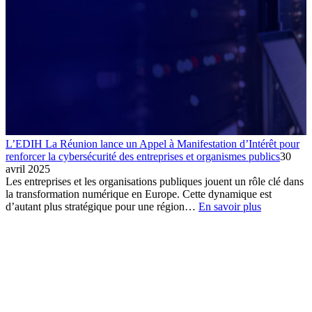
L’EDIH La Réunion lance un Appel à Manifestation d’Intérêt pour
renforcer la cybersécurité des entreprises et organismes publics
30
avril 2025
Les entreprises et les organisations publiques jouent un rôle clé dans
la transformation numérique en Europe. Cette dynamique est
:
d’autant plus stratégique pour une région…
En savoir plus
L’EDIH
La
Réunion
lance
un
Appel
à
Manifestati