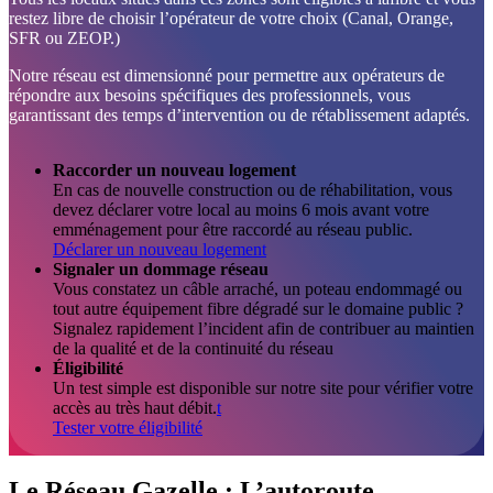
restez libre de choisir l’opérateur de votre choix (Canal, Orange,
SFR ou ZEOP.)
Notre réseau est dimensionné pour permettre aux opérateurs de
répondre aux besoins spécifiques des professionnels, vous
garantissant des temps d’intervention ou de rétablissement adaptés.
Raccorder un nouveau logement
En cas de nouvelle construction ou de réhabilitation, vous
devez déclarer votre local au moins 6 mois avant votre
emménagement pour être raccordé au réseau public.
Déclarer un nouveau logement
Signaler un dommage réseau
Vous constatez un câble arraché, un poteau endommagé ou
tout autre équipement fibre dégradé sur le domaine public ?
Signalez rapidement l’incident afin de contribuer au maintien
de la qualité et de la continuité du réseau
Éligibilité
Un test simple est disponible sur notre site pour vérifier votre
accès au très haut débit.
t
Tester votre éligibilité
Le Réseau Gazelle : L’autoroute