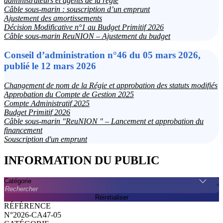
administrateurs et agents de la régie
Câble sous-marin : souscription d’un emprunt
Ajustement des amortissements
Décision Modificative n°1 au Budget Primitif 2026
Câble sous-marin ReuNION – Ajustement du budget
Conseil d’administration n°46 du 05 mars 2026,
publié le 12 mars 2026
Changement de nom de la Régie et approbation des statuts modifiés
Approbation du Compte de Gestion 2025
Compte Administratif 2025
Budget Primitif 2026
Câble sous-marin "ReuNION " – Lancement et approbation du
financement
Souscription d'un emprunt
INFORMATION DU PUBLIC
Catégorie
Rechercher
Réinitialiser
N°2026-CA47-05