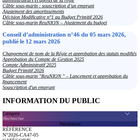
administrateurs et agents de la régie
Câble sous-marin : souscription d’un emprunt
Ajustement des amortissements
Décision Modificative n°1 au Budget Primitif 2026
Câble sous-marin ReuNION – Ajustement du budget
Conseil d’administration n°46 du 05 mars 2026,
publié le 12 mars 2026
Changement de nom de la Régie et approbation des statuts modifiés
Approbation du Compte de Gestion 2025
Compte Administratif 2025
Budget Primitif 2026
Câble sous-marin "ReuNION " – Lancement et approbation du
financement
Souscription d'un emprunt
INFORMATION DU PUBLIC
Catégorie
Rechercher
Réinitialiser
N°2026-CA47-05