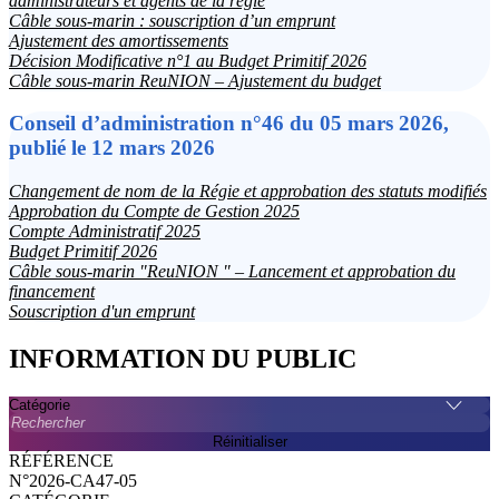
administrateurs et agents de la régie
Câble sous-marin : souscription d’un emprunt
Ajustement des amortissements
Décision Modificative n°1 au Budget Primitif 2026
Câble sous-marin ReuNION – Ajustement du budget
Conseil d’administration n°46 du 05 mars 2026,
publié le 12 mars 2026
Changement de nom de la Régie et approbation des statuts modifiés
Approbation du Compte de Gestion 2025
Compte Administratif 2025
Budget Primitif 2026
Câble sous-marin "ReuNION " – Lancement et approbation du
financement
Souscription d'un emprunt
INFORMATION DU PUBLIC
Catégorie
Rechercher
Réinitialiser
N°2026-CA47-05