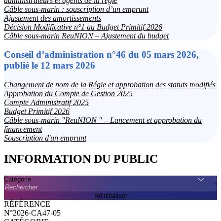
administrateurs et agents de la régie
Câble sous-marin : souscription d’un emprunt
Ajustement des amortissements
Décision Modificative n°1 au Budget Primitif 2026
Câble sous-marin ReuNION – Ajustement du budget
Conseil d’administration n°46 du 05 mars 2026,
publié le 12 mars 2026
Changement de nom de la Régie et approbation des statuts modifiés
Approbation du Compte de Gestion 2025
Compte Administratif 2025
Budget Primitif 2026
Câble sous-marin "ReuNION " – Lancement et approbation du
financement
Souscription d'un emprunt
INFORMATION DU PUBLIC
Catégorie
Rechercher
Réinitialiser
N°2026-CA47-05