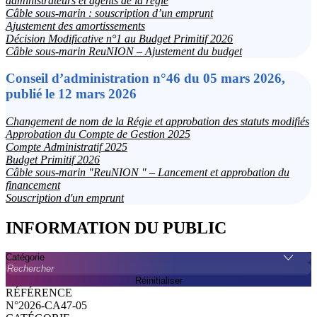
administrateurs et agents de la régie
Câble sous-marin : souscription d’un emprunt
Ajustement des amortissements
Décision Modificative n°1 au Budget Primitif 2026
Câble sous-marin ReuNION – Ajustement du budget
Conseil d’administration n°46 du 05 mars 2026,
publié le 12 mars 2026
Changement de nom de la Régie et approbation des statuts modifiés
Approbation du Compte de Gestion 2025
Compte Administratif 2025
Budget Primitif 2026
Câble sous-marin "ReuNION " – Lancement et approbation du
financement
Souscription d'un emprunt
INFORMATION DU PUBLIC
Catégorie
Rechercher
Réinitialiser
N°2026-CA47-05