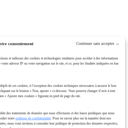
otre consentement
ckons et utilisons des cookies et technologies similaires pour accéder à des informations
e votre adresse IP ou votre navigation sur le site, et ce, pour les finalités indiquées en bas
épôt de ces cookies, à l’exception des cookies techniques nécessaires à assurer le bon
La Réunion Connectée
cliquant sur le bouton « Non, ajuster » ci-dessous. Vous pourrez changer d’avis à tout
ien « Ajuster mes cookies » figurant en pied de page du site.
plète des traitements de données que nous effectuons et des bases juridiques que nous
sulter notre
politique de confidentialité
. Pour en savoir plus sur la manière dont nos
nnées, nous vous invitons à consulter leur politique de protection des données respective,