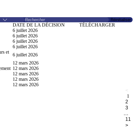
Réinitialiser
DATE DE LA DÉCISION
TÉLÉCHARGER
6 juillet 2026
N°2026-CA47-
6 juillet 2026
N°2026-CA47-
6 juillet 2026
N°2026-CA47-
6 juillet 2026
N°2026-CA47-
rs et
6 juillet 2026
N°2026-CA47-
12 mars 2026
N°2026-CA46-
ement
12 mars 2026
N°2026-CA46-
12 mars 2026
N°2026-CA46-
12 mars 2026
N°2026-CA46-0
12 mars 2026
N°2026-CA46-0
<
1
2
3
…
11
>