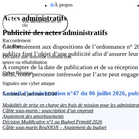
À propos
Actes administratifs
Vos démarches en un
clic
Publicité des actes administratifs
Raccordement
Conformément aux dispositions de l’ordonnance n° 202
À la fibre
publics font l’objet d’une publicité afin d’assurer leu
Déclarez une nouvelle construction
neuve ou réhabilitation
À compter de la date de publication et de sa réception 
Cyber Réunion
délai, toute personne intéressée par l’acte peut engage
Signalez une cyber attaque
Conseil d’administration n°47 du 06 juillet 2026, publi
Accédez au parcours EDIH
Modalités de prise en charge des frais de mission pour les administrat
Câble sous-marin : souscription d’un emprunt
Ajustement des amortissements
Décision Modificative n°1 au Budget Primitif 2026
Câble sous-marin ReuNION – Ajustement du budget