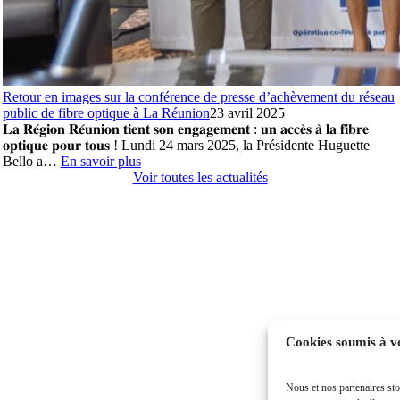
Retour en images sur la conférence de presse d’achèvement du réseau
public de fibre optique à La Réunion
23 avril 2025
𝐋𝐚 𝐑𝐞́𝐠𝐢𝐨𝐧 𝐑𝐞́𝐮𝐧𝐢𝐨𝐧 𝐭𝐢𝐞𝐧𝐭 𝐬𝐨𝐧 𝐞𝐧𝐠𝐚𝐠𝐞𝐦𝐞𝐧𝐭 : 𝐮𝐧 𝐚𝐜𝐜𝐞̀𝐬 𝐚̀ 𝐥𝐚 𝐟𝐢𝐛𝐫𝐞
𝐨𝐩𝐭𝐢𝐪𝐮𝐞 𝐩𝐨𝐮𝐫 𝐭𝐨𝐮𝐬 ! Lundi 24 mars 2025, la Présidente Huguette
:
Bello a…
En savoir plus
Retour
Voir toutes les actualités
en
images
sur
la
conférence
de
presse
d’achèvement
du
réseau
Cookies soumis à v
public
de
fibre
Nous et nos partenaires sto