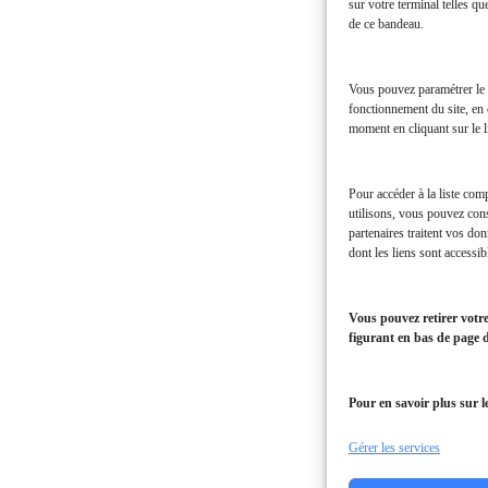
optique
sur votre terminal telles qu
à
de ce bandeau.
La
Réunion
Vous pouvez paramétrer le d
fonctionnement du site, en 
moment en cliquant sur le l
Pour accéder à la liste com
utilisons, vous pouvez con
partenaires traitent vos do
dont les liens sont accessi
Vous pouvez retirer votr
figurant en bas de page d
Pour en savoir plus sur l
Gérer les services