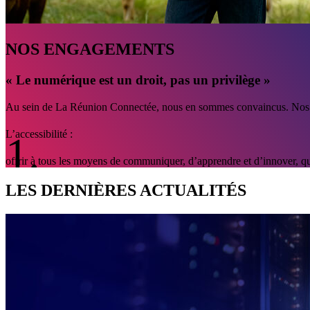
NOS ENGAGEMENTS
« Le numérique est un droit, pas un privilège »
Au sein de La Réunion Connectée, nous en sommes convaincus. Nos ac
L’accessibilité :
offrir à tous les moyens de communiquer, d’apprendre et d’innover, quel
LES DERNIÈRES ACTUALITÉS