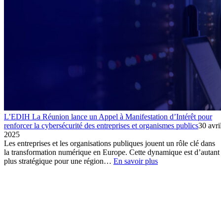
L’EDIH La Réunion lance un Appel à Manifestation d’Intérêt pour
renforcer la cybersécurité des entreprises et organismes publics
30 avri
2025
Les entreprises et les organisations publiques jouent un rôle clé dans
la transformation numérique en Europe. Cette dynamique est d’autant
:
plus stratégique pour une région…
En savoir plus
L’EDIH
La
Réunion
lance
un
Appel