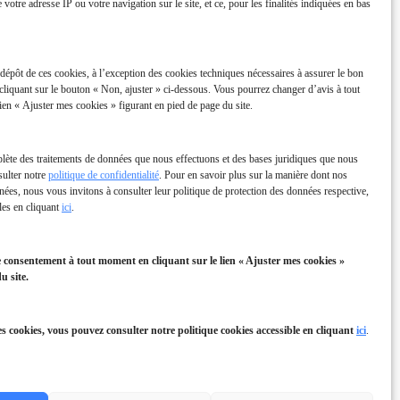
e votre adresse IP ou votre navigation sur le site, et ce, pour les finalités indiquées en bas
épôt de ces cookies, à l’exception des cookies techniques nécessaires à assurer le bon
La Réunion Connectée
cliquant sur le bouton « Non, ajuster » ci-dessous. Vous pourrez changer d’avis à tout
ien « Ajuster mes cookies » figurant en pied de page du site.
plète des traitements de données que nous effectuons et des bases juridiques que nous
sulter notre
politique de confidentialité
. Pour en savoir plus sur la manière dont nos
nnées, nous vous invitons à consulter leur politique de protection des données respective,
bles en cliquant
ici
.
e consentement à tout moment en cliquant sur le lien « Ajuster mes cookies »
u site.
es cookies, vous pouvez consulter notre politique cookies accessible en cliquant
ici
.