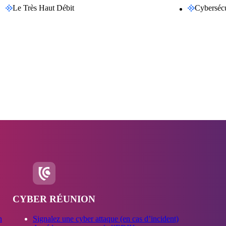
Le Très Haut Débit
Cybersécu
e la Région Réunion engagé au service de la transf
nt désormais sur de nouvelles missions au service des
.
ble de développement, d’attractivité et de cohésion
CYBER RÉUNION
n
Signalez une cyber attaque (en cas d’incident)